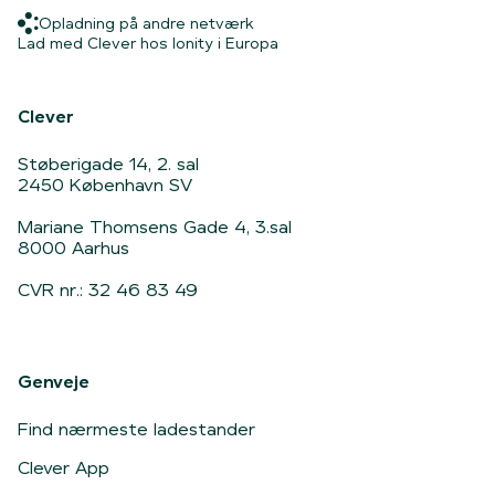
Opladning på andre netværk
Opladning på andre netværk
Hjem
Lad med Clever hos Ionity i 
Lad med Clever hos Ionity i Europa
Clever
Støberigade 14, 2. sal
2450 København SV
Mariane Thomsens Gade 4, 3.sal
8000 Aarhus
CVR nr.: 32 46 83 49
Genveje
Find nærmeste ladestander
Clever App