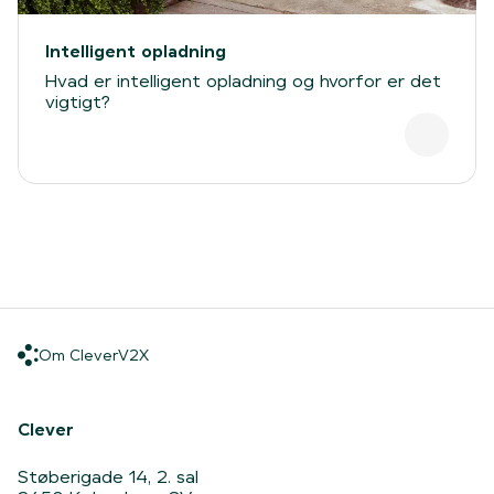
Intelligent opladning
Hvad er intelligent opladning og hvorfor er det
vigtigt?
Om Clever
V2X
Om Clever
V2X
Hjem
Clever
Støberigade 14, 2. sal