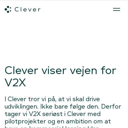
Alle ladeløsninger
Hvilken ladeløsning skal du vælge?
Mød v
Spring navigation over
Clever viser vejen for
V2X
I Clever tror vi på, at vi skal drive
udviklingen. Ikke bare følge den. Derfor
tager vi V2X seriøst i Clever med
pilotprojekter og en ambition om at