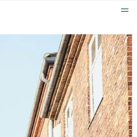
 på abonnement - ude og hjemme.
Clever Box
Opladning på 