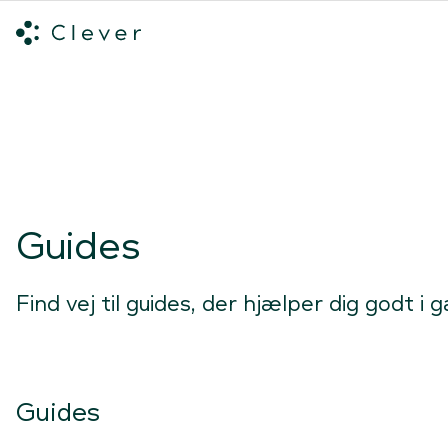
Alle ladeløsninger
Hvilken ladeløsning skal du vælge?
Mød v
Spring navigation over
Guides
Find vej til guides, der hjælper dig godt i 
Guides