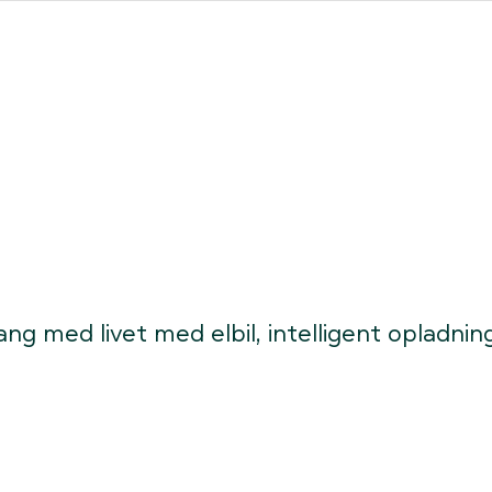
ores forhandlere
Clever One med ladeboks
Fri opladning
gang med livet med elbil, intelligent opladni