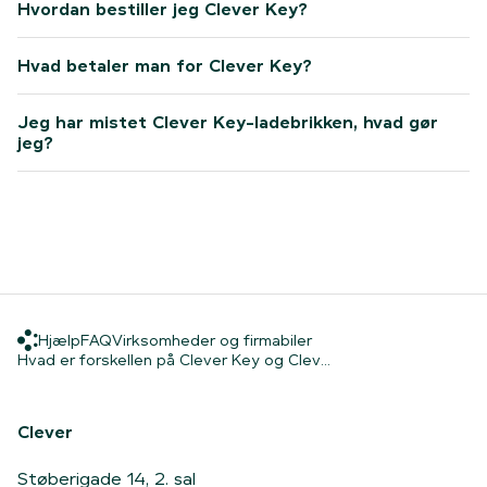
Hvordan bestiller jeg Clever Key?
Hvad betaler man for Clever Key?
Jeg har mistet Clever Key-ladebrikken, hvad gør
jeg?
Hjælp
FAQ
Virksomheder og firmab
Hjælp
FAQ
Virksomheder og firmabiler
Hjem
Hvad er forskellen på
Hvad er forskellen på Clever Key og Clev...
Clever
Støberigade 14, 2. sal