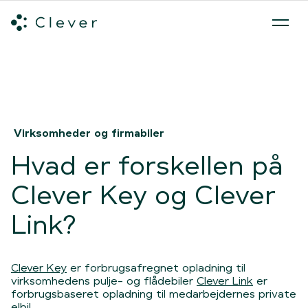
Alle ladeløsninger
Hvilken ladeløsning skal du vælge?
Mød v
Spring navigation over
Virksomheder og firmabiler
Hvad er forskellen på
Clever Key og Clever
Link?
Clever Key
er forbrugsafregnet opladning til
virksomhedens pulje- og flådebiler
Clever Link
er
forbrugsbaseret opladning til medarbejdernes private
elbil.