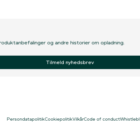
, produktanbefalinger og andre historier om opladning.
Tilmeld nyhedsbrev
Persondatapolitik
Cookiepolitik
Vilkår
Code of conduct
Whistleb