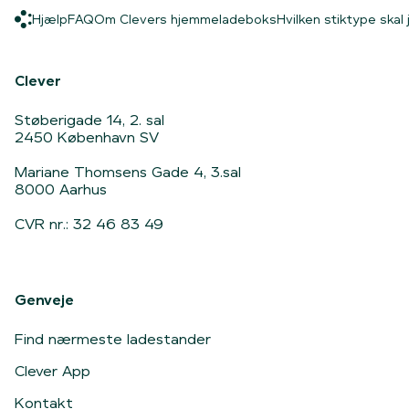
Hjælp
FAQ
Om Clevers hjemmel
Hjælp
FAQ
Om Clevers hjemmeladeboks
Hvilken stiktype skal j
Hjem
Clever
Støberigade 14, 2. sal
2450 København SV
Mariane Thomsens Gade 4, 3.sal
8000 Aarhus
CVR nr.: 32 46 83 49
Genveje
Find nærmeste ladestander
Clever App
Kontakt