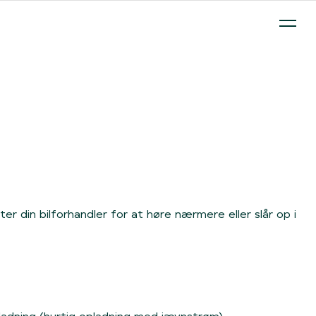
 på abonnement - ude og hjemme.
Clever Box
Opladning på 
kter din bilforhandler for at høre nærmere eller slår op i