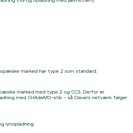
pladning (hurtig opladning med jævnstrøm).
europæiske marked har type 2 som standard.
uropæiske marked med type 2 og CCS. Derfor er
pladning med CHAdeMO-stik – så Clevers netværk følger
g lynopladning.