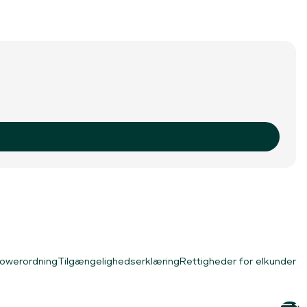
lowerordning
Tilgængelighedserklæring
Rettigheder for elkunder