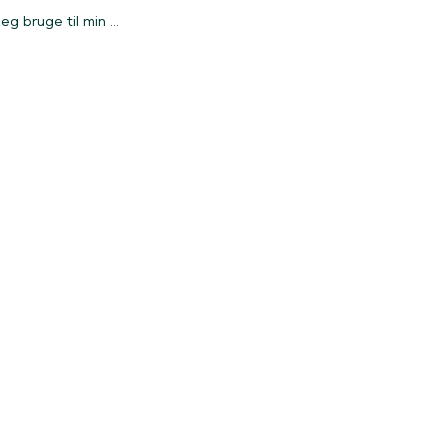
adeboks
Hvilken stiktype skal jeg bruge til min bil?
eg bruge til min ...