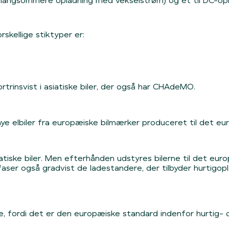
ing (langsommere opladning med vekselstrøm) og ét til DC-o
rskellige stiktyper er:
trinsvist i asiatiske biler, der også har CHAdeMO.
nye elbiler fra europæiske bilmærker produceret til det 
atiske biler. Men efterhånden udstyres bilerne til det e
aser også gradvist de ladestandere, der tilbyder hurtigo
 fordi det er den europæiske standard indenfor hurtig- o