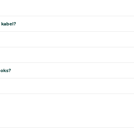
 kabel?
boks?