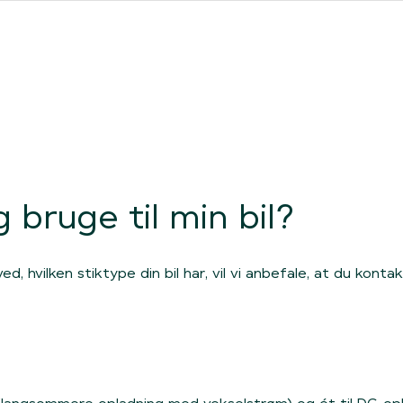
ores forhandlere
Clever One med ladeboks
Fri opladning
 bruge til min bil?
ed, hvilken stiktype din bil har, vil vi anbefale, at du konta