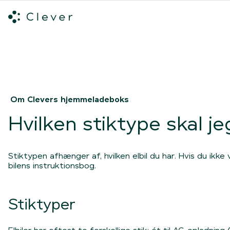
Alle ladeløsninger
Hvilken ladeløsning skal du vælge?
Mød v
Spring navigation over
Om Clevers hjemmeladeboks
Hvilken stiktype skal jeg
Stiktypen afhænger af, hvilken elbil du har. Hvis du ikke v
bilens instruktionsbog.
Stiktyper