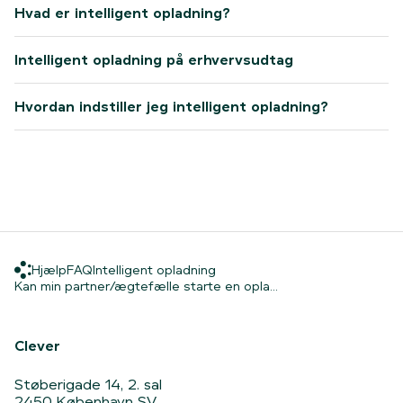
Hvad er intelligent opladning?
Intelligent opladning på erhvervsudtag
Hvordan indstiller jeg intelligent opladning?
Hjælp
FAQ
Intelligent opladning
Hjælp
FAQ
Intelligent opladning
Hjem
Kan min partner/ægt
Kan min partner/ægtefælle starte en opla...
Clever
Støberigade 14, 2. sal
2450 København SV