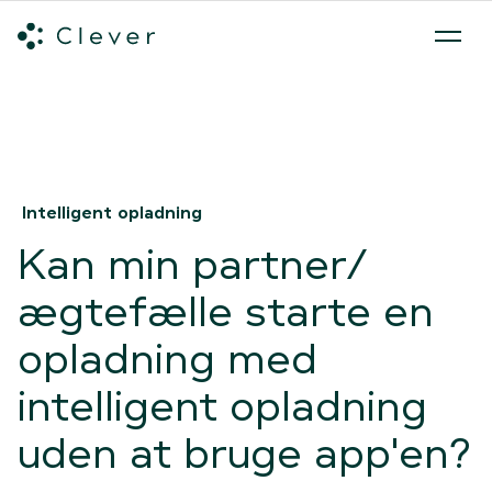
Alle ladeløsninger
Hvilken ladeløsning skal du vælge?
Mød v
Spring navigation over
Intelligent opladning
Kan min partner/
ægtefælle starte en
opladning med
intelligent opladning
uden at bruge app'en?