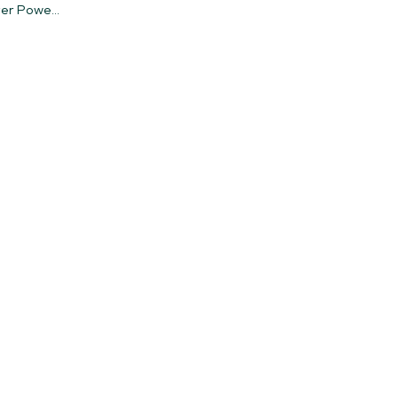
Jeg har elvarme – kan jeg få Clever Power?
er Powe...