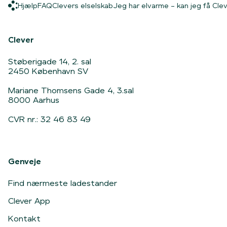
Hjælp
FAQ
Clevers elselskab
Hjælp
FAQ
Clevers elselskab
Jeg har elvarme – kan jeg få Clev
Hjem
Clever
Støberigade 14, 2. sal
2450 København SV
Mariane Thomsens Gade 4, 3.sal
8000 Aarhus
CVR nr.: 32 46 83 49
Genveje
Find nærmeste ladestander
Clever App
Kontakt