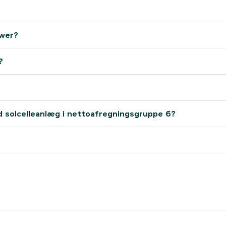
ower?
?
d solcelleanlæg i nettoafregningsgruppe 6?