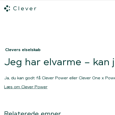
Alle ladeløsninger
Hvilken ladeløsning skal du vælge?
Mød v
Spring navigation over
Clevers elselskab
Jeg har elvarme – kan 
Ja, du kan godt få Clever Power eller Clever One x Powe
Læs om Clever Power
Relaterede emner