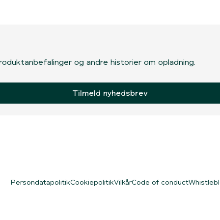
, produktanbefalinger og andre historier om opladning.
Tilmeld nyhedsbrev
Persondatapolitik
Cookiepolitik
Vilkår
Code of conduct
Whistleb