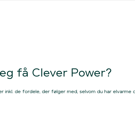
ores forhandlere
Clever One med ladeboks
Fri opladning
jeg få Clever Power?
r inkl. de fordele, der følger med, selvom du har elvarme