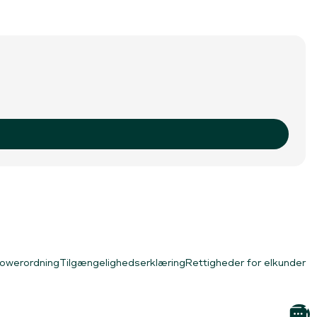
lowerordning
Tilgængelighedserklæring
Rettigheder for elkunder