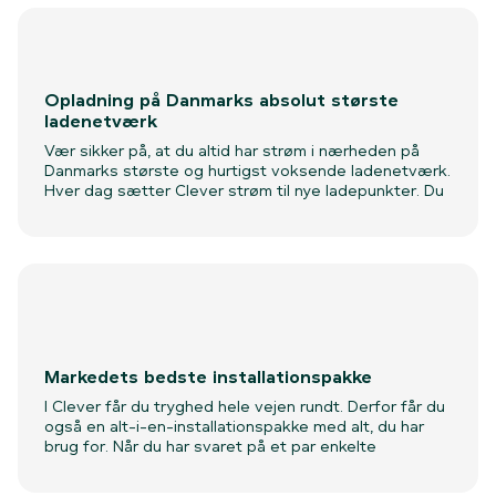
Opladning på Danmarks absolut største
ladenetværk
Vær sikker på, at du altid har strøm i nærheden på
Danmarks største og hurtigst voksende ladenetværk.
Hver dag sætter Clever strøm til nye ladepunkter. Du
lader hjemme, på arbejdet, ved shoppingcentrene
eller på én af de snart mange lynladepunkter. Med
andre ord - Clever er hestekræfter på strøm.
Med Clever One får du fri opladning på hele Clevers
ladenetværk, og har du Clever Box, får du rabat på
opladning på Clevers ladenetværk.
Markedets bedste installationspakke
I Clever får du tryghed hele vejen rundt. Derfor får du
også en alt-i-en-installationspakke med alt, du har
brug for. Når du har svaret på et par enkelte
spørgsmål, klarer Clever og vores autoriserede
installationspartner resten. Installationspakken