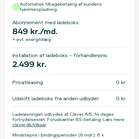
Automatisk tilbagebetaling af kundens
hjemmeopladning
Abonnement med ladeboks:
849
kr./md.
+ evt. energitillæg
Installation af ladeboks – forhandlerpris:
2.499
kr.
Privatleasing:
0
kr.
Udskift ladeboks fra anden udbyder:
0
kr.
Ladeløsningen udbydes af Clever A/S. 14 dages
fortrydelsesret. Forudsætter BS-betaling. Læs mere:
clever.dk/vilkaar
Mindstepris i bindingsperioden (6 mdr.): 6 x