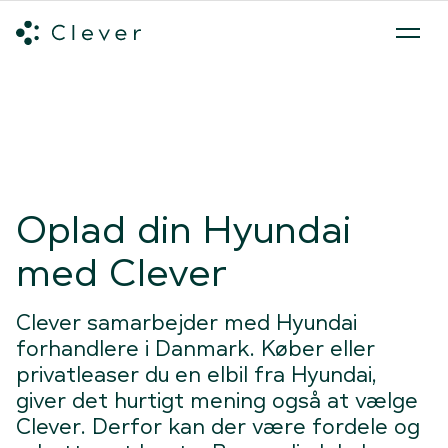
Alle ladeløsninger
Hvilken ladeløsning skal du vælge?
Mød v
Spring navigation over
Oplad din Hyundai
med Clever
Clever samarbejder med Hyundai
forhandlere i Danmark. Køber eller
privatleaser du en elbil fra Hyundai,
giver det hurtigt mening også at vælge
Clever. Derfor kan der være fordele og