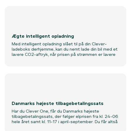
inkluderer:
Rådgivning om optimale placering af ladeboks
Ubegrænset kabelføring fra eltavle til ladeboks
Gratis jordspyd
Ægte intelligent opladning
Installation af kombirelæ som ekstra sikkerhed
Med intelligent opladning slået til på din Clever-
Tilbudsgivning, hvis standardinstallationen ikke
ladeboks derhjemme, kan du nemt lade din bil med et
rækker
lavere CO2-aftryk, når prisen på strømmen er lavere
og med omtanke for elnettets belastning. Helt
Ingen boliger er ens, og derfor kan der forekomme
automatisk.
ekstraomkostninger ved f.eks. grave- og
stilladsarbejde. Vi aftaler altid totalprisen, før
installationen finder sted.
Danmarks højeste tilbagebetalingssats
Har du Clever One, får du Danmarks højeste
tilbagebetalingssats, der følger elprisen fra kl. 24-06
hele året samt kl. 11-17 i april-september. Du får altså
penge tilbage fra Clever, som du i første omgang