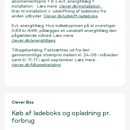
abonnementspris + 6 x evt. energitillæg +
installation. Læs mere:
clever.dk/installation
Krav til installation v. udskiftning af ladeboks fra
anden udbyder:
Clever.dk/udskift-ladeboks
Evt. energitillæg: Hvis indkøbsprisen på el overstiger
0,89 kr./kWh, pålægges et variabelt energitillæg den
pågældende måned. Læs mere:
clever.dk/energitillaeg
Tilbagebetaling: Fastsættes ud fra den
gennemsnitlige strømpris mellem kl. 24-06 i måneden
samt kl. 11-17 i april-september. Læs mere:
clever.dk/tilbagebetaling
Clever Box
Køb af ladeboks og opladning pr.
forbrug