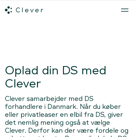
Alle ladeløsninger
Hvilken ladeløsning skal du vælge?
Mød v
Spring navigation over
Oplad din DS med
Clever
Clever samarbejder med DS
forhandlere i Danmark. Når du køber
eller privatleaser en elbil fra DS, giver
det nemlig mening også at vælge
Clever. Derfor kan der være fordele og