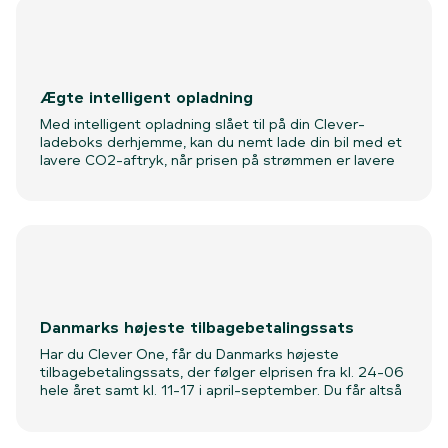
Rådgivning om optimale placering af ladeboks
Ubegrænset kabelføring fra eltavle til ladeboks
Gratis jordspyd
Ægte intelligent opladning
Installation af kombirelæ som ekstra sikkerhed
Med intelligent opladning slået til på din Clever-
Tilbudsgivning, hvis standardinstallationen ikke
ladeboks derhjemme, kan du nemt lade din bil med et
rækker
lavere CO2-aftryk, når prisen på strømmen er lavere
og med omtanke for elnettets belastning. Helt
Ingen boliger er ens, og derfor kan der forekomme
automatisk.
ekstraomkostninger ved f.eks. grave- og
stilladsarbejde. Vi aftaler altid totalprisen, før
installationen finder sted.
Danmarks højeste tilbagebetalingssats
Har du Clever One, får du Danmarks højeste
tilbagebetalingssats, der følger elprisen fra kl. 24-06
hele året samt kl. 11-17 i april-september. Du får altså
penge tilbage fra Clever, som du i første omgang
lægger ud til dit elselskab. Det kan ladeboksen nemlig
registrere.