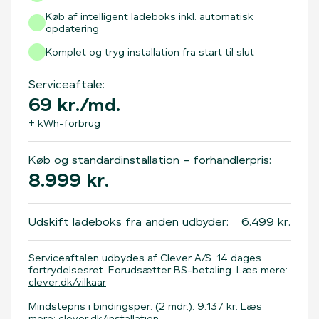
Køb af intelligent ladeboks inkl. automatisk
opdatering
Komplet og tryg installation fra start til slut
Serviceaftale:
69
kr./md.
+ kWh-forbrug
Køb og standardinstallation – forhandlerpris:
8.999
kr.
Udskift ladeboks fra anden udbyder:
6.499
kr.
Serviceaftalen udbydes af Clever A/S. 14 dages
fortrydelsesret. Forudsætter BS-betaling. Læs mere:
clever.dk/vilkaar
Mindstepris i bindingsper. (2 mdr.): 9.137 kr. Læs
mere:
clever.dk/installation