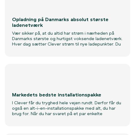
Opladning på Danmarks absolut største
ladenetværk
Vær sikker på, at du altid har strøm i nærheden på
Danmarks største og hurtigst voksende ladenetværk.
Hver dag sætter Clever strøm til nye ladepunkter. Du
lader hjemme, på arbejdet, ved shoppingcentrene
eller på én af de snart mange lynladepunkter. Med
andre ord - Clever er hestekræfter på strøm.
Med Clever One får du fri opladning på hele Clevers
ladenetværk, og har du Clever Box, får du rabat på
opladning på Clevers ladenetværk.
Markedets bedste installationspakke
I Clever får du tryghed hele vejen rundt. Derfor får du
også en alt-i-en-installationspakke med alt, du har
brug for. Når du har svaret på et par enkelte
spørgsmål, klarer Clever og vores autoriserede
installationspartner resten. Installationspakken
inkluderer: