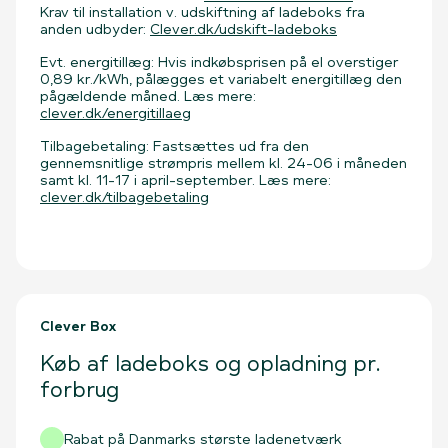
Krav til installation v. udskiftning af ladeboks fra
anden udbyder:
Clever.dk/udskift-ladeboks
Evt. energitillæg: Hvis indkøbsprisen på el overstiger
0,89 kr./kWh, pålægges et variabelt energitillæg den
pågældende måned. Læs mere:
clever.dk/energitillaeg
Tilbagebetaling: Fastsættes ud fra den
gennemsnitlige strømpris mellem kl. 24-06 i måneden
samt kl. 11-17 i april-september. Læs mere:
clever.dk/tilbagebetaling
Clever Box
Køb af ladeboks og opladning pr.
forbrug
Rabat på Danmarks største ladenetværk