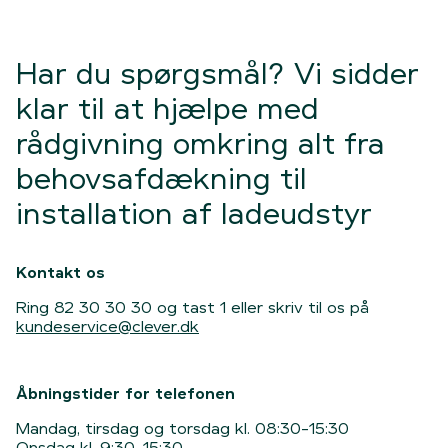
fordele, hvis du vælger Clever til både din bil og
Læs mere
måned er overstået, udregner vi månedens
bolig. Du slipper fx for udlæg og tilbagebetaling. I
tilbagebetalingssats. Det er vigtigt, at du
stedet modregner vi strømmen, du bruger
tilmelder din Clever-aftale til Betalingsservice —
på Clever-ladeboksen til opladning, 1:1, når du
Har du spørgsmål? Vi sidder
ellers kan vi ikke overføre tilbagebetalingen til dig.
bruger intelligent opladning.
klar til at hjælpe med
Læs mere
Læs mere
rådgivning omkring alt fra
behovsafdækning til
installation af ladeudstyr
Kontakt os
Ring 82 30 30 30 og tast 1 eller skriv til os på
kundeservice@clever.dk
Åbningstider for telefonen
Mandag, tirsdag og torsdag kl. 08:30-15:30
Onsdag kl. 9:30-15:30