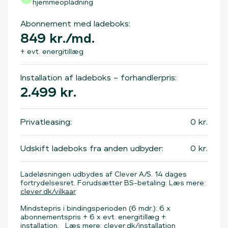
hjemmeopladning
Abonnement med ladeboks:
849
kr./md.
+ evt. energitillæg
Installation af ladeboks – forhandlerpris:
2.499
kr.
Privatleasing:
0
kr.
Udskift ladeboks fra anden udbyder:
0
kr.
Ladeløsningen udbydes af Clever A/S. 14 dages
fortrydelsesret. Forudsætter BS-betaling. Læs mere:
clever.dk/vilkaar
Mindstepris i bindingsperioden (6 mdr.): 6 x
abonnementspris + 6 x evt. energitillæg +
installation. Læs mere:
clever.dk/installation