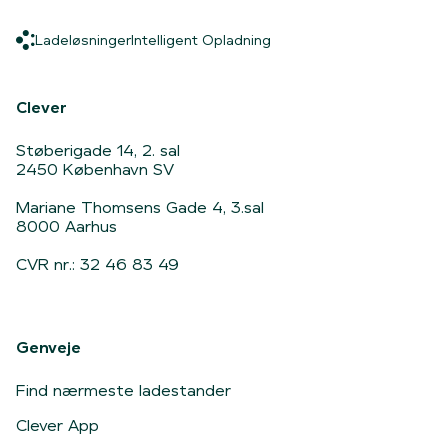
Ladeløsninger
Intelligent Opladning
Ladeløsninger
Intelligent Opladning
Hjem
Clever
Støberigade 14, 2. sal
2450 København SV
Mariane Thomsens Gade 4, 3.sal
8000 Aarhus
CVR nr.: 32 46 83 49
Genveje
Find nærmeste ladestander
Clever App