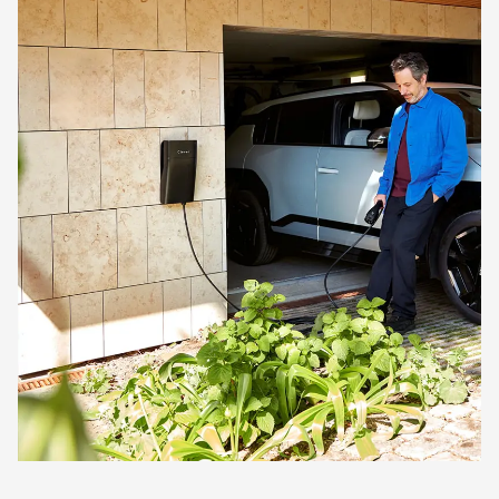
Du kan genoptage ladeplanen manuelt undervejs.
Og selvom du slår ladeplanen fra en enkelt gang
eller to, vil systemet altid udregne en intelligent
ladeplan, når du sætter stikket i bilen næste
gang.